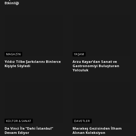
Etkinliği
MAGAZIN
YAŞAM
Yıldız Tilbe Şarkılarını Binlerce
Arzu Kayar’dan Sanat ve
Kişiyle Söyledi
Gastronomiyi Buluşturan
Yolculuk
KÜLTÜR & SANAT
DAVETLER
Da Vinci İle “Dahi İstanbul”
Marakeş Gezisinden İlham
Devam Ediyor
Alınan Koleksiyon