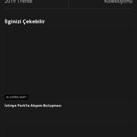
2019 Trendi
Koleksiyonu
İlginizi Çekebilir
ALIŞVERIŞ SAATI
İstinye Park’ta Akşam Buluşması