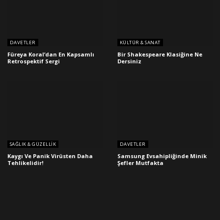
DAVETLER
KÜLTÜR & SANAT
Füreya Koral’dan En Kapsamlı
Bir Shakespeare Klasiğine Ne
Retrospektif Sergi
Dersiniz
SAĞLIK & GÜZELLIK
DAVETLER
Kaygı Ve Panik Virüsten Daha
Samsung Evsahipliğinde Minik
Tehlikelidir!
Şefler Mutfakta