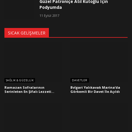
Güzel Patroniçe Atıl Kutoğlu İçin
Podyumda
11 Eylül 2017
SICAK GELIŞMELER
SAĞLIK & GÜZELLIK
DAVETLER
Ramazan Sofralarının
Bvlgari Yalıkavak Marina’da
Serinleten En Şifalı Lezzeti…
Görkemli Bir Davet İle Açıldı