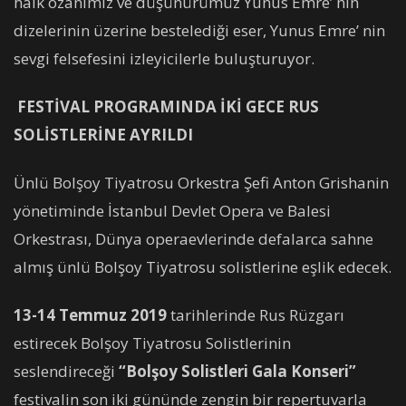
halk ozanımız ve düşünürümüz Yunus Emre’ nin
dizelerinin üzerine bestelediği eser, Yunus Emre’ nin
sevgi felsefesini izleyicilerle buluşturuyor.
FESTİVAL PROGRAMINDA İKİ GECE RUS
SOLİSTLERİNE AYRILDI
Ünlü Bolşoy Tiyatrosu Orkestra Şefi Anton Grishanin
yönetiminde İstanbul Devlet Opera ve Balesi
Orkestrası, Dünya operaevlerinde defalarca sahne
almış ünlü Bolşoy Tiyatrosu solistlerine eşlik edecek.
13-14 Temmuz 2019
tarihlerinde Rus Rüzgarı
estirecek Bolşoy Tiyatrosu Solistlerinin
seslendireceği
“Bolşoy Solistleri Gala Konseri”
festivalin son iki gününde zengin bir repertuvarla