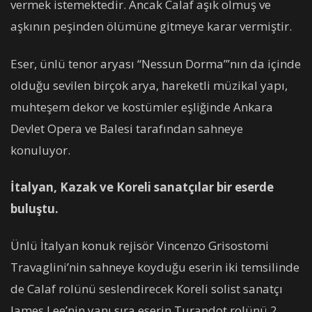
vermek istemektedir. Ancak Calaf aşık olmuş ve
aşkının peşinden ölümüne gitmeye karar vermiştir.
Eser, ünlü tenor aryası “Nessun Dorma”’nın da içinde
olduğu sevilen birçok arya, hareketli müzikal yapı,
muhteşem dekor ve kostümler eşliğinde Ankara
Devlet Opera ve Balesi tarafından sahneye
konuluyor.
İtalyan, Kazak ve Koreli sanatçılar bir eserde
buluştu.
Ünlü İtalyan konuk rejisör Vincenzo Grisostomi
Travaglini’nin sahneye koyduğu eserin iki temsilinde
de Calaf rolünü seslendirecek Koreli solist sanatçı
James Lee’nin yanı sıra eserin Turandot rolünü 2