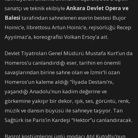
sanatçı ve teknik ekibiyle
Ankara Devlet Opera ve
Balesi
tarafından sahnelenen eserin bestesi Bujor
Hoinic’e, librettosu Artun Hoinic’e, rejisörlüğü Recep
Ayyılmaz’a, koreografisi Volkan Ersoy’a ait.
Devlet Tiyatroları Genel Müdürü Mustafa Kurt’un da
Homeros’u canlandırdığı eser, tarihin en önemli
savaşlarından birine sahne olan ve İzmir’li ozan
Homeros’un kaleme aldığı “İlyada Destanı’nı,
yaşandığı Anadolu’nun kadim değerine ve
görkemine yakışır bir dekor, ışık, ses, görüntü, renk,
müzik ve dansın büyüsü ile sahneye taşıyor. Tan
Sağtürk ise Paris’in Kardeşi “Hektor”u canlandıracak.
Başrol kostümlerini ünlü modacı Atıl Kutoğlu’nun