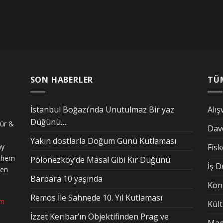
SON HABERLER
TÜ
İstanbul Boğazı’nda Unutulmaz Bir yaz
Alış
Düğünü…
tür &
Dav
Yakın dostlarla Doğum Günü Kutlaması
ay
Fis
n hem
Polonezköy’de Masal Gibi Kır Düğünü
İş 
den
Barbara 10 yaşında
Kon
Remos İle Sahnede 10. Yıl Kutlaması
om
Kül
İzzet Keribar’ın Objektifinden Prag ve