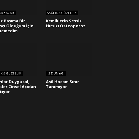
UK YAZAR
SAĞLIK & GÜZELLIK
ız Başıma Bir
Kemiklerin Sessiz
şçı Olduğum İçin
Hırsızı Osteoporoz
enemedim
IK & GÜZELLIK
İŞ DÜNYASI
nlar Duygusal,
Asil Hocam Sınır
kler Cinsel Açıdan
Tanımıyor
tıyor