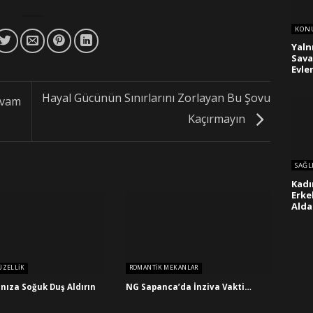
KON
Yaln
Sava
Evl
Hayal Gücünün Sınırlarını Zorlayan Bu Şovu
evam
Kaçırmayın
SAĞL
Kadı
Erke
Alda
ÜZELLIK
ROMANTIK MEKANLAR
nıza Soğuk Duş Aldırın
NG Sapanca’da İnziva Vakti…