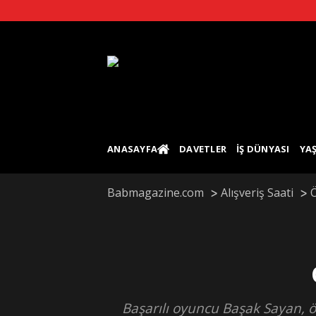
Skip
to
content
ANASAYFA
DAVETLER
İŞ DÜNYASI
YA
Babmagazine.com
Alışveriş Saati
Ö
Başarılı oyuncu Başak Sayan, ön