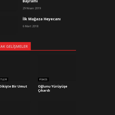
Bayramı
29 Nisan 2019
İlk Mağaza Heyecanı
6 Mart 2018
CAK GELIŞMELER
ETLER
FISKOS
Dikişte Bir Umut
Oğlunu Yürüyüşe
Çıkardı