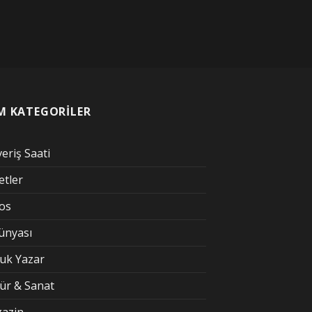
M KATEGORİLER
veriş Saati
etler
kos
Dünyası
uk Yazar
tür & Sanat