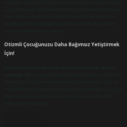
yapıldığını öğrenmeli. Mümkünse seans videoya çekilmeli. Çünkü
çocuğun terapide öğrendiklerini evde en az 20 kere tekrarlaması
lazım, yoksa terapinin hiçbir anlamı kalmaz. Gölge öğretmen,
çocuğunuz okula başladığında da onunla birlikte derse girmeli,
artık bu uygulamaya izin veriliyor.
Otizmli Çocuğunuzu Daha Bağımsız Yetiştirmek
İçin!
Nuh’un Gemisi Çocuk Terapi ve Aile Danışmanlığı Merkezi
hakkında:
Aile ve Sosyal Politikalar Bakanlığı’ndan onaylı Nuh’un
Gemisi Çocuk Terapi ve Aile Danışmanlığı Merkezinde, 9-36 ay
aralığındaki bebek ve çocukların gelişimi destekleniyor ve 12 yaşa
kadar olan özel gereksinimli çocuklara kaliteli ve bütüncül bir
eğitim ortamı sağlanıyor.