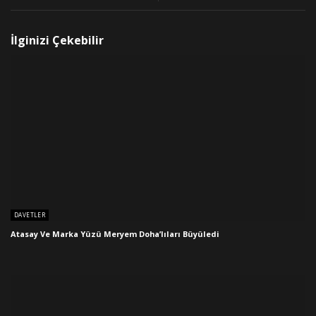
İlginizi Çekebilir
DAVETLER
Atasay Ve Marka Yüzü Meryem Doha’lıları Büyüledi