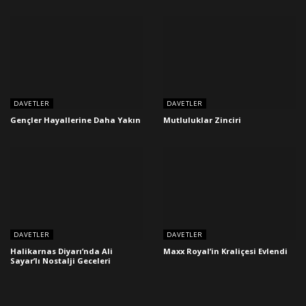
DAVETLER
DAVETLER
Gençler Hayallerine Daha Yakın
Mutluluklar Zinciri
DAVETLER
DAVETLER
Halikarnas Diyarı’nda Ali
Maxx Royal’in Kraliçesi Evlendi
Sayar’lı Nostalji Geceleri