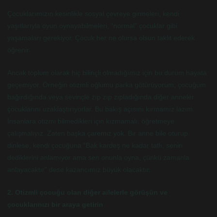
Çocuklarımızın kesinlikle sosyal çevreye girmeleri, kendi
yaşıtlarıyla oyun oynayabilmeleri, “normal” çocuklar gibi
yaşamaları gerekiyor. Çocuk her ne olursa olsun taklit ederek
öğrenir.
Ancak toplum olarak hiç bilinçli olmadığımız için bu durum hayata
geçemiyor. Örneğin otizmli oğlumu parka götürüyorum; çocuğum
bağırdığında veya sevinçle zıp zıp zıpladığında diğer anneler
çocuklarını uzaklaştırıyorlar. Bu bakış açısını kırmamız lazım.
İnsanlara otizmi bilmedikleri için kızmamalı, öğretmeye
çalışmalıyız. Zaten başka çaremiz yok. Bir anne bile oturup
dinlese, kendi çocuğuna “Bak kardeş ne kadar tatlı, senin
dediklerini anlamıyor ama sen onunla oyna, çünkü zamanla
anlayacaktır” dese kazancımız büyük olacaktır.
2. Otizmli çocuğu olan diğer ailelerle görüşün ve
çocuklarınızı bir araya getirin