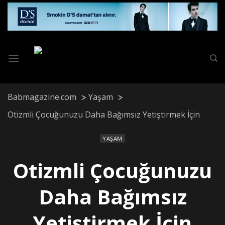
Skip
to
content
Babmagazine.com
Yaşam
Otizmli Çocuğunuzu Daha Bağımsız Yetiştirmek İçin
YAŞAM
Otizmli Çocuğunuzu
Daha Bağımsız
Yetiştirmek İçin