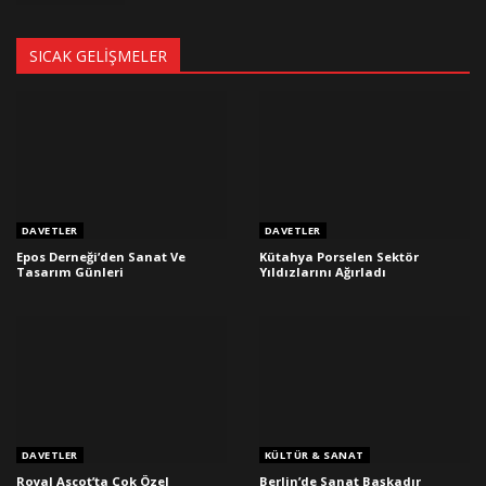
SICAK GELIŞMELER
DAVETLER
DAVETLER
Epos Derneği’den Sanat Ve
Kütahya Porselen Sektör
Tasarım Günleri
Yıldızlarını Ağırladı
DAVETLER
KÜLTÜR & SANAT
Royal Ascot’ta Çok Özel
Berlin’de Sanat Başkadır