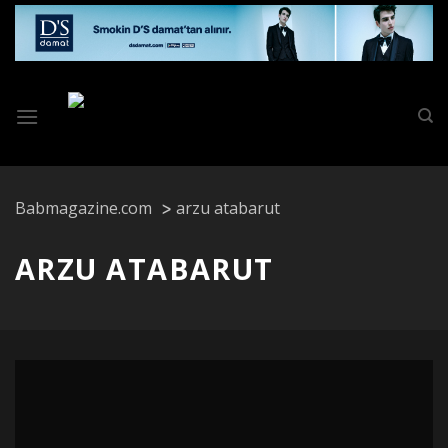
Skip
to
content
Babmagazine.com
arzu atabarut
ARZU ATABARUT