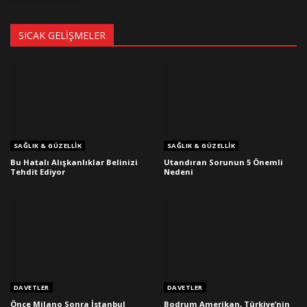
SICAK GELIŞMELER
SAĞLIK & GÜZELLIK
SAĞLIK & GÜZELLIK
Bu Hatalı Alışkanlıklar Belinizi
Utandıran Sorunun 5 Önemli
Tehdit Ediyor
Nedeni
DAVETLER
DAVETLER
Önce Milano Sonra İstanbul
Bodrum Amerikan, Türkiye’nin