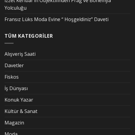
İzzet Keribar’ın Objektifinden Prag ve Bohemya
Yolculuğu
Fransız Lüks Moda Evine “ Hoşgeldiniz” Daveti
TÜM KATEGORİLER
Alışveriş Saati
Davetler
Fiskos
İş Dünyası
Konuk Yazar
Kültür & Sanat
Magazin
Moda