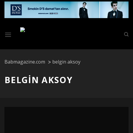
Skip
to
content
Babmagazine.com
belgin aksoy
BELGIN AKSOY