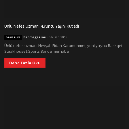
Ünlü Nefes Uzmanı 43’üncü Yaşını Kutladı
Babmagazine
-
5 Nisan 2018
DAVETLER
Ünlü nefes uzmanı Nevşah Fidan Karamehmet, yeni yaşına Baskqet
Steakhouse&Sports Bar’da merhaba
Daha Fazla Oku