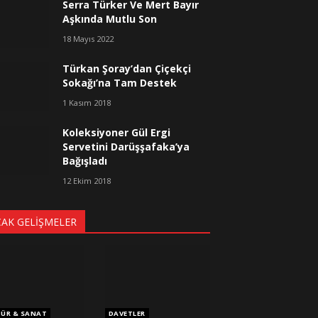
Serra Türker Ve Mert Bayır
Aşkında Mutlu Son
18 Mayıs 2022
Türkan Şoray’dan Çiçekçi
Sokağı’na Tam Destek
1 Kasım 2018
Koleksiyoner Gül Ergi
Servetini Darüşşafaka’ya
Bağışladı
12 Ekim 2018
CAK GELIŞMELER
TÜR & SANAT
DAVETLER