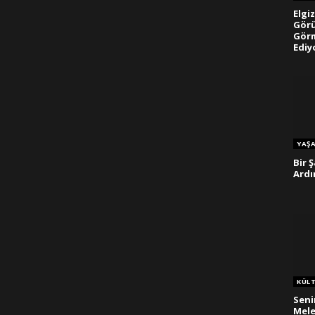
Elgi
Görü
Gör
Ediy
YAŞ
Bir 
Ard
KÜL
Seni
Mele