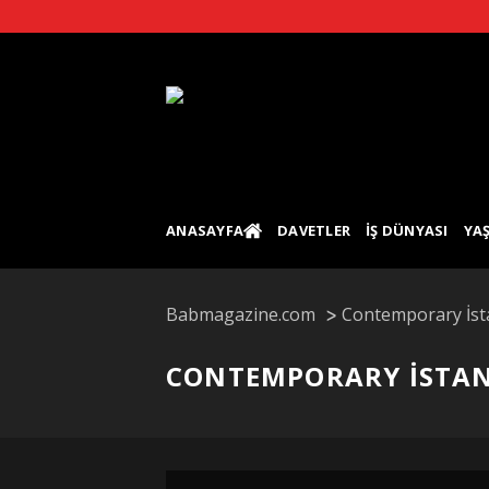
Skip
to
content
ANASAYFA
DAVETLER
İŞ DÜNYASI
YA
Babmagazine.com
Contemporary İsta
CONTEMPORARY İSTAN