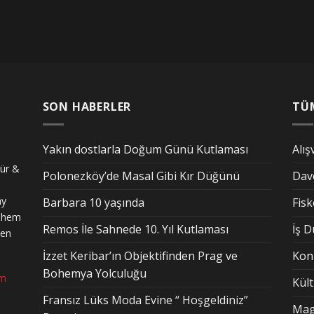
SON HABERLER
TÜ
Yakın dostlarla Doğum Günü Kutlaması
Alış
tür &
Polonezköy’de Masal Gibi Kır Düğünü
Dav
ay
Barbara 10 yaşında
Fis
n hem
Remos İle Sahnede 10. Yıl Kutlaması
İş 
den
İzzet Keribar’ın Objektifinden Prag ve
Kon
Bohemya Yolculuğu
om
Kül
Fransız Lüks Moda Evine “ Hoşgeldiniz”
Mag