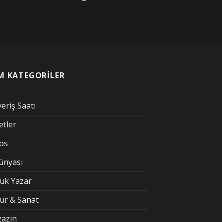
M KATEGORİLER
veriş Saati
etler
kos
Dünyası
uk Yazar
tür & Sanat
azin