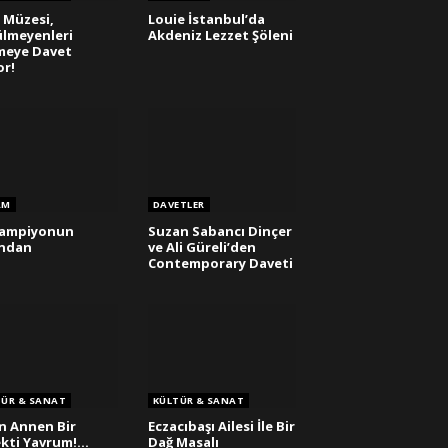
z Müzesi,
Louie İstanbul’da
lmeyenleri
Akdeniz Lezzet Şöleni
meye Davet
or!
AM
DAVETLER
Şampiyonun
Suzan Sabancı Dinçer
ından
ve Ali Güreli’den
Contemporary Daveti
TÜR & SANAT
KÜLTÜR & SANAT
n Annen Bir
Eczacıbaşı Ailesi İle Bir
kti Yavrum!…
Dağ Masalı