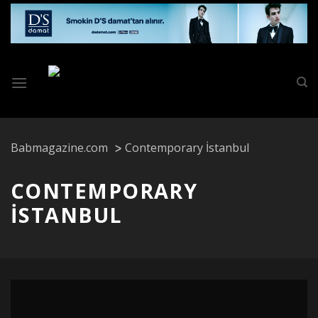
Skip
to
content
Babmagazine.com
Contemporary İstanbul
CONTEMPORARY
İSTANBUL