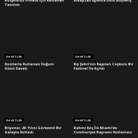
Bosphorus Private İçin Kestaneli
Bikap’tan Eğlence Dolu Alışveriş
Tanıtım
DAVETLER
DAVETLER
Dostlarla Kutlanan Doğum
Kış Şehri’nin Kapıları Coşkulu Bir
Günü Daveti
Festival İle Açıldı
DAVETLER
DAVETLER
Bilyoner, 20. Yılını Görkemli Bir
Rahmi Koç İle Miami’de
Galayla Kutladı
Cumhuriyet Bayramı Kutlaması