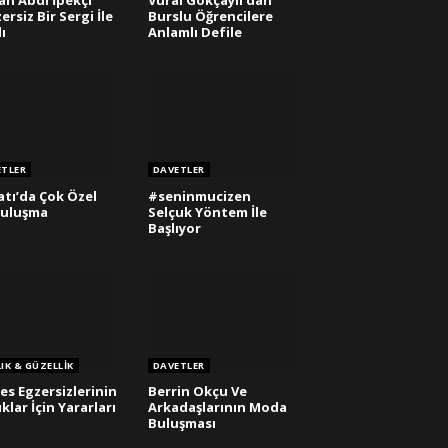
n Abdi İpekçi
Vural Gökçaylı’dan
ersiz Bir Sergi İle
Burslu Öğrencilere
dı
Anlamlı Defile
ETLER
DAVETLER
atı’da Çok Özel
#seninmucizen
Buluşma
Selçuk Yöntem İle
Başlıyor
IK & GÜZELLIK
DAVETLER
tes Egzersizlerinin
Berrin Okçu Ve
klar İçin Yararları
Arkadaşlarının Moda
Buluşması