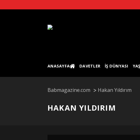
Skip
to
content
ANASAYFA
DAVETLER
İŞ DÜNYASI
YA
Babmagazine.com
Hakan Yıldırım
HAKAN YILDIRIM