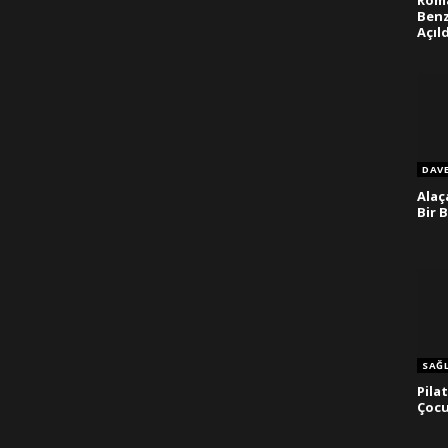
Roma
Benz
Açıl
DAV
Alaç
Bir 
SAĞL
Pila
Çocu