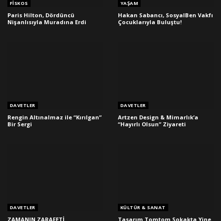
FISKOS
YAŞAM
Paris Hilton, Dördüncü
Hakan Sabancı, SosyalBen Vakfı
Nişanlısıyla Muradına Erdi
Çocuklarıyla Buluştu!
DAVETLER
DAVETLER
Rengin Altınalmaz ile “Kırılgan”
Artzen Design & Mimarlık’a
Bir Sergi
“Hayırlı Olsun” Ziyareti
DAVETLER
KÜLTÜR & SANAT
ZAMANIN ZARAFETİ
Tasarım Tomtom Sokakta Yine