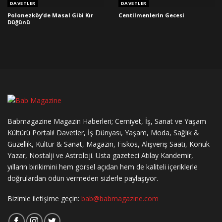
DAVETLER
DAVETLER
Polonezköy’de Masal Gibi Kır
Centilmenlerin Gecesi
Düğünü
Babmagazine Magazin Haberleri; Cemiyet, İş, Sanat ve Yaşam
Kültürü Portalı! Davetler, İş Dünyası, Yaşam, Moda, Sağlık &
Güzellik, Kültür & Sanat, Magazin, Fiskos, Alışveriş Saati, Konuk
Yazar, Nostalji ve Astroloji. Usta gazeteci Atılay Kandemir,
yılların birikimini hem görsel açıdan hem de kaliteli içeriklerle
doğrulardan ödün vermeden sizlerle paylaşıyor.
Bizimle iletişime geçin:
bab@babmagazine.com