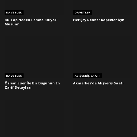
DAVETLER
DAVETLER
Bu Top Neden Pembe Biliyor
Her Şey Rehber Köpekler İçin
Musun?
DAVETLER
ALIŞVERIŞ SAATI
Özlem Süer İle Bir Düğünün En
Akmerkez’de Alışveriş Saati
Zarif Detayları