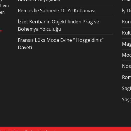
n hem
Remos İle Sahnede 10. Yıl Kutlaması
İş 
den
İzzet Keribar’ın Objektifinden Prag ve
Kon
Bohemya Yolculuğu
om
Kül
Fransız Lüks Moda Evine “ Hoşgeldiniz”
Mag
Daveti
Mo
Nost
Rom
Sağl
Yaş