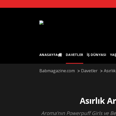
Skip
to
content
ANASAYFA
DAVETLER
İŞ DÜNYASI
YA
Babmagazine.com
Davetler
Asırlı
Asırlık 
Aroma’nın Powerpuff Girls ve Be