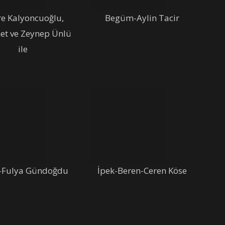
re Kalyoncuoğlu,
Begüm-Aylin Tacir
t ve Zeynep Ünlü
ile
-Fulya Gündoğdu
İpek-Beren-Ceren Köse