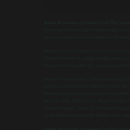
Asırlık Aroma’dan Çocuklara Çok Özel İçece
oluşan yeni ürünleri Sitare Kalyoncuoğlu’nun ev
anne ve çocuklarının da katıldığı özel bir etkinlik
Meyve suyu sektörünün yarım asırlık firması A
Cartoon Network ile yaptığı iş birliği sonucu ço
Powerpuff Girl’s ve Ben10’u yeni ürün portföyü
Aroma’nın yeni ürünleri, Sitare Kalyoncuoğlu’n
annelere yönelik özel bir etkinlikle tanıtıldı. 
Mahmut Atom Duruk’un yanı sıra Aroma Ailesi’nin
Şebnem Ünlü, Tuba Coşkun, Başak Soykan, Yeli
Fulya Gündoğdu, Gökçe Çil ve Cansen Kut gibi b
renkli aktivitelerin yer aldığı etkinlikte hayli ne
Asırlık Aroma’dan Çocuklara Çok Özel İçece