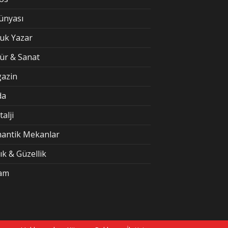
Dünyası
uk Yazar
tür & Sanat
azin
da
alji
antik Mekanlar
ık & Güzellik
am