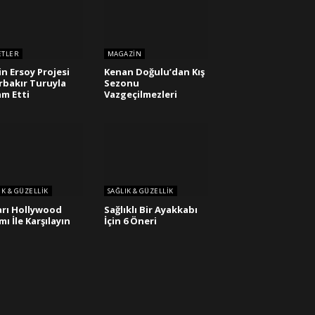
ETLER
MAGAZIN
in Ersoy Projesi
Kenan Doğulu’dan Kış
rbakır Turuyla
Sezonu
m Etti
Vazgeçilmezleri
IK & GÜZELLIK
SAĞLIK & GÜZELLIK
rı Hollywood
Sağlıklı Bir Ayakkabı
mı İle Karşılayın
İçin 6 Öneri