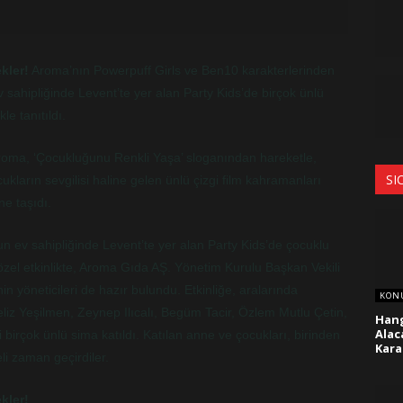
kler!
Aroma’nın Powerpuff Girls ve Ben10 karakterlerinden
 sahipliğinde Levent’te yer alan Party Kids’de birçok ünlü
le tanıtıldı.
roma, ‘Çocukluğunu Renkli Yaşa’ sloganından hareketle,
SI
cukların sevgilisi haline gelen ünlü çizgi film kahramanları
ne taşıdı.
un ev sahipliğinde Levent’te yer alan Party Kids’de çocuklu
Bu özel etkinlikte, Aroma Gıda AŞ. Yönetim Kurulu Başkan Vekili
 yöneticileri de hazır bulundu. Etkinliğe, aralarında
KON
z Yeşilmen, Zeynep Ilıcalı, Begüm Tacir, Özlem Mutlu Çetin,
Hang
Alac
irçok ünlü sima katıldı. Katılan anne ve çocukları, birinden
Kara
şeli zaman geçirdiler.
kler!