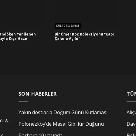
KÜLTÜR & SANAT
landöken Yenilenen
Bir Ömer Koç Koleksiyonu “Kapı
ıyla Kışa Hazır
Çalana Açılır”
SON HABERLER
TÜ
Yakın dostlarla Doğum Günü Kutlaması
Alış
tür &
Polonezköy’de Masal Gibi Kır Düğünü
Dav
ay
Barbara 10 yaşında
Fis