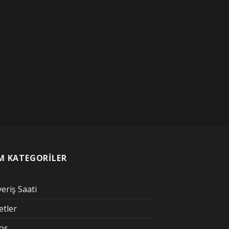
M KATEGORİLER
veriş Saati
etler
kos