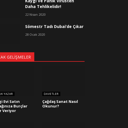
Kaygı Ve Panik Virüsten
Daha Tehlikelidir!
22 Nisan 2020
Sömestr Tadı Dubai’de Çıkar
28 Ocak 2020
CAK GELIŞMELER
UK YAZAR
DAVETLER
i Evi Satın
Çağdaş Sanat Nasıl
ağınıza Burçlar
Okunur?
r Veriyor