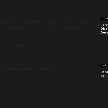
DAV
nirken, diğer taraftan da Aroma’nın yeni ürün serisinde yer alan
Perv
şan meyve sularını tatma imkanı buldular. Yeni meyve suları
Diya
Deva
nin yer aldığı yeni meyve suları, çocuklar için özel içerikte
rak geliştirilen ve yüzde yüz katıksız olan meyve suları,
.
SAĞL
 vazgeçilmezi arasında yerini alacak.
Baha
Bakı