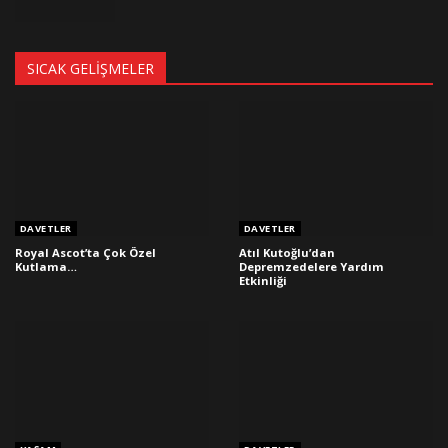
SICAK GELIŞMELER
DAVETLER
DAVETLER
Royal Ascot’ta Çok Özel
Atıl Kutoğlu’dan
Kutlama…
Depremzedelere Yardım
Etkinliği