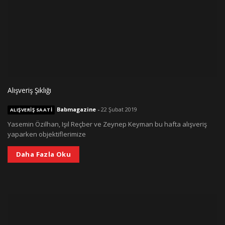
Alışveriş Şıklığı
Babmagazine
-
22 Şubat 2019
ALIŞVERIŞ SAATI
Yasemin Özilhan, Işıl Reçber ve Zeynep Keyman bu hafta alışveriş
yaparken objektiflerimize
Daha Fazla Oku