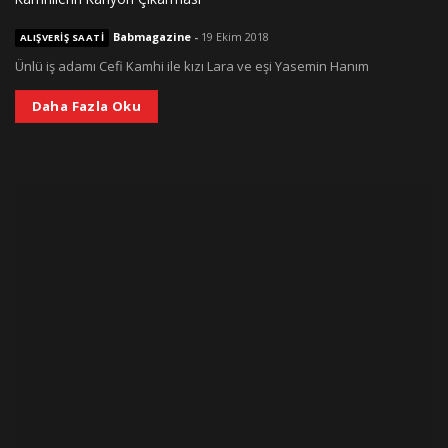
Babmagazine
-
19 Ekim 2018
ALIŞVERIŞ SAATI
Ünlü iş adamı Cefi Kamhi ile kızı Lara ve eşi Yasemin Hanım
Daha Fazla Oku