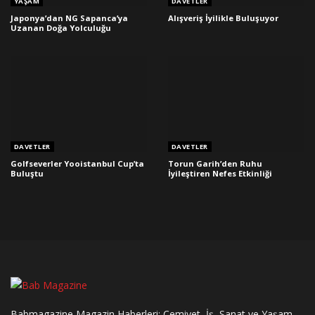
YAŞAM
DAVETLER
Japonya’dan NG Sapanca’ya
Alışveriş İyilikle Buluşuyor
Uzanan Doğa Yolculuğu
DAVETLER
DAVETLER
Golfseverler Yooistanbul Cup’ta
Torun Garih’den Ruhu
Buluştu
İyileştiren Nefes Etkinliği
Babmagazine Magazin Haberleri; Cemiyet, İş, Sanat ve Yaşam