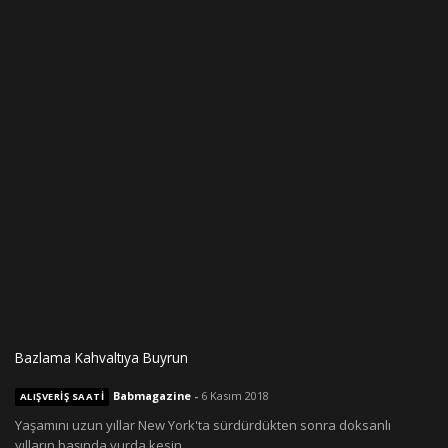
Bazlama Kahvaltıya Buyrun
Babmagazine
-
6 Kasım 2018
ALIŞVERIŞ SAATI
Yaşamını uzun yıllar New York'ta sürdürdükten sonra doksanlı
yılların başında yurda kesin