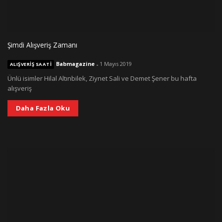
Şimdi Alışveriş Zamanı
Babmagazine
-
1 Mayıs 2019
ALIŞVERIŞ SAATI
Ünlü isimler Hilal Altınbilek, Ziynet Sali ve Demet Şener bu hafta
alışveriş
Daha Fazla Oku