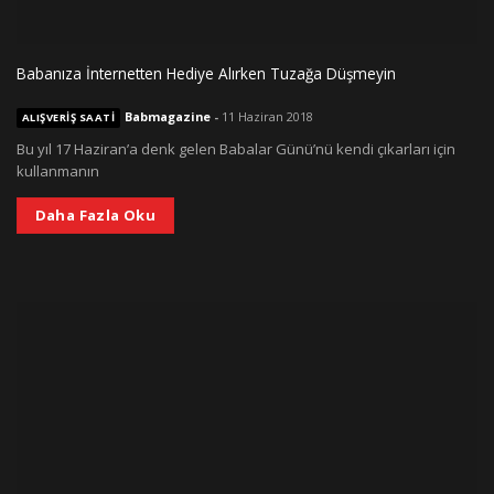
Babanıza İnternetten Hediye Alırken Tuzağa Düşmeyin
Babmagazine
-
11 Haziran 2018
ALIŞVERIŞ SAATI
Bu yıl 17 Haziran’a denk gelen Babalar Günü’nü kendi çıkarları için
kullanmanın
Daha Fazla Oku