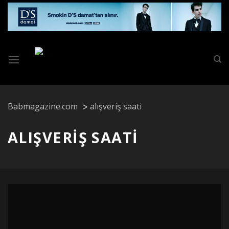
Skip
to
content
Babmagazine.com
alışveriş saati
ALIŞVERIŞ SAATI