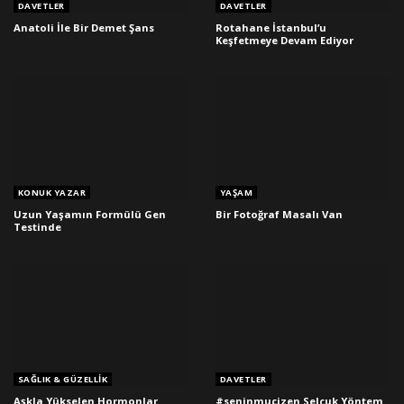
DAVETLER
DAVETLER
Anatoli İle Bir Demet Şans
Rotahane İstanbul’u
Keşfetmeye Devam Ediyor
KONUK YAZAR
YAŞAM
Uzun Yaşamın Formülü Gen
Bir Fotoğraf Masalı Van
Testinde
SAĞLIK & GÜZELLIK
DAVETLER
Aşkla Yükselen Hormonlar
#seninmucizen Selçuk Yöntem