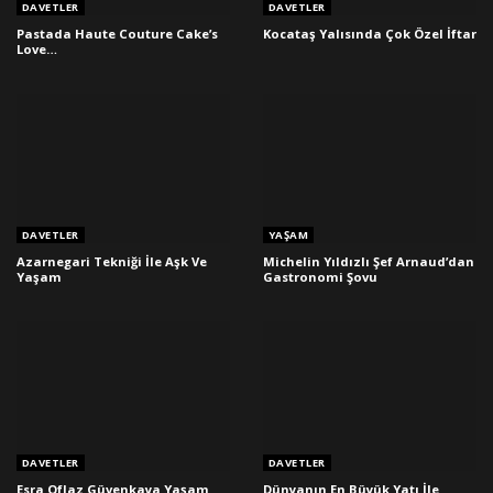
DAVETLER
DAVETLER
Pastada Haute Couture Cake’s
Kocataş Yalısında Çok Özel İftar
Love…
DAVETLER
YAŞAM
Azarnegari Tekniği İle Aşk Ve
Michelin Yıldızlı Şef Arnaud’dan
Yaşam
Gastronomi Şovu
DAVETLER
DAVETLER
Esra Oflaz Güvenkaya Yaşam
Dünyanın En Büyük Yatı İle