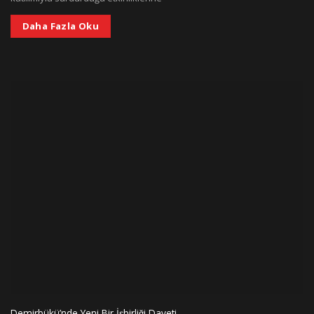
Daha Fazla Oku
Demirbükü’nde Yeni Bir İşbirliği Daveti