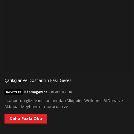
Çarıkçılar Ve Dostlarının Fasıl Gecesi
Babmagazine
-
10 Aralık 2018
DAVETLER
İstanbul’un gözde mekanlarından Midpoint, Welldone, Bi Daha ve
Akbabalı Meyhane’nin kurucusu ve
Daha Fazla Oku