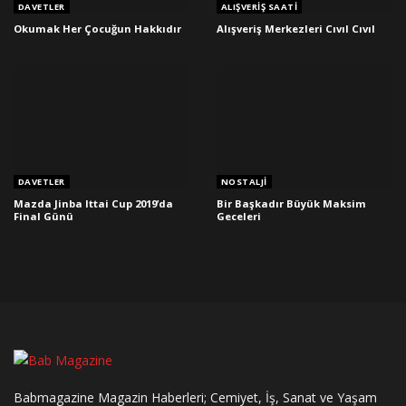
DAVETLER
ALIŞVERIŞ SAATI
Okumak Her Çocuğun Hakkıdır
Alışveriş Merkezleri Cıvıl Cıvıl
DAVETLER
NOSTALJI
Mazda Jinba Ittai Cup 2019’da
Bir Başkadır Büyük Maksim
Final Günü
Geceleri
Babmagazine Magazin Haberleri; Cemiyet, İş, Sanat ve Yaşam