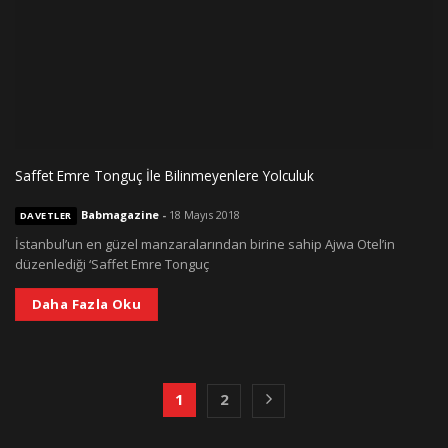
Saffet Emre Tonguç İle Bilinmeyenlere Yolculuk
Babmagazine
-
18 Mayıs 2018
DAVETLER
İstanbul’un en güzel manzaralarından birine sahip Ajwa Otel’in
düzenlediği ‘Saffet Emre Tonguç
Daha Fazla Oku
1
2