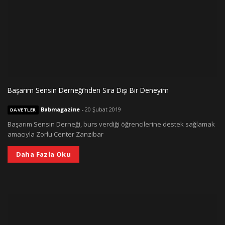
Başarım Sensin Derneği’nden Sıra Dışı Bir Deneyim
Babmagazine
-
20 Şubat 2019
DAVETLER
Başarım Sensin Derneği, burs verdiği öğrencilerine destek sağlamak
amacıyla Zorlu Center Zanzibar
Daha Fazla Oku