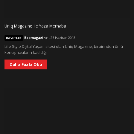
Uniq Magazine İle Yaza Merhaba
Babmagazine
-
25 Haziran 2018
DAVETLER
Life Style Dijital Yaşam sitesi olan Uniq Magazine, birbirinden ünlü
konuşmacıların katıldığı
Daha Fazla Oku