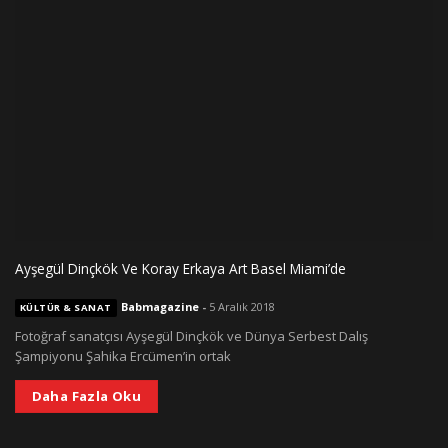
Ayşegül Dinçkök Ve Koray Erkaya Art Basel Miami’de
Babmagazine
-
5 Aralık 2018
KÜLTÜR & SANAT
Fotoğraf sanatçısı Ayşegül Dinçkök ve Dünya Serbest Dalış
Şampiyonu Şahika Ercümen’in ortak
Daha Fazla Oku