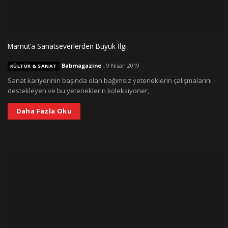
Mamut’a Sanatseverlerden Büyük İlgi
Babmagazine
-
9 Nisan 2019
KÜLTÜR & SANAT
Sanat kariyerinin başında olan bağımsız yeteneklerin çalışmalarını
destekleyen ve bu yeteneklerin koleksiyoner,
Daha Fazla Oku