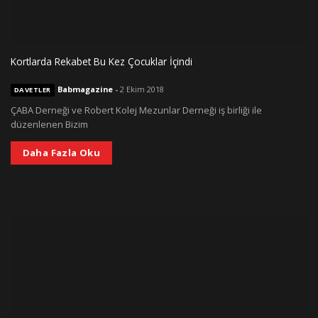
Kortlarda Rekabet Bu Kez Çocuklar İçindi
Babmagazine
-
2 Ekim 2018
DAVETLER
ÇABA Derneği ve Robert Kolej Mezunlar Derneği iş birliği ile
düzenlenen Bizim
Daha Fazla Oku