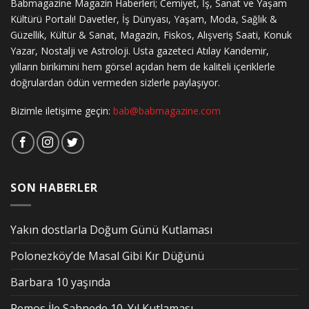
Babmagazine Magazin Haberleri; Cemiyet, İş, Sanat ve Yaşam
Kültürü Portalı! Davetler, İş Dünyası, Yaşam, Moda, Sağlık &
Güzellik, Kültür & Sanat, Magazin, Fiskos, Alışveriş Saati, Konuk
Yazar, Nostalji ve Astroloji. Usta gazeteci Atılay Kandemir,
yılların birikimini hem görsel açıdan hem de kaliteli içeriklerle
doğrulardan ödün vermeden sizlerle paylaşıyor.
Bizimle iletişime geçin:
bab@babmagazine.com
SON HABERLER
Yakın dostlarla Doğum Günü Kutlaması
Polonezköy’de Masal Gibi Kır Düğünü
Barbara 10 yaşında
Remos İle Sahnede 10. Yıl Kutlaması