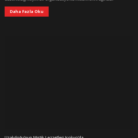
Daha Fazla Oku
Uzakdoğu’nun Mistik Lezzetleri Isokyo’da