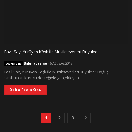
Fazıl Say, Yürüyen Köşk İle Müzikseverleri Büyüledi
Babmagazine
-
6 Ağustos 2018
DAVETLER
Fazıl Say, Yürüyen Köşk İle Müzikseverleri Büyüledi! Doğuş
Grubu’nun kurucu desteğiyle gerçekleşen
Daha Fazla Oku
1
2
3