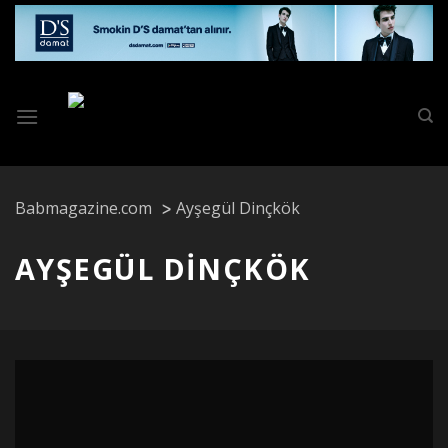
Skip
to
content
Babmagazine.com
Ayşegül Dinçkök
AYŞEGÜL DINÇKÖK