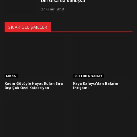
Dili Olsa da Konuşsa
27 Kasım 2018
SICAK GELIŞMELER
MODA
KÜLTÜR & SANAT
Kadın Gücüyle Hayat Bulan Sıra
Kaya Kalaycı’dan Bakırın
Dışı Çok Özel Koleksiyon
İhtişamı