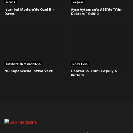
MODA
YAŞAM
İstanbul Modern’de Özel Bir
Ayşe Aytaman’a ABD’de “Yılın
Davet
Doktoru” Ödülü
ROMANTIK MEKANLAR
DAVETLER
NG Sapanca’da İnziva Vakti…
Conrad 25. Yılını Coşkuyla
Kutladı