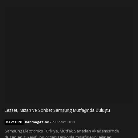
Lezzet, Mizah ve Sohbet Samsung Mutfağında Buluştu
Babmagazine
-
29 Kasım 2018
DAVETLER
Samsung Electronics Türkiye, Mutfak Sanatları Akademisi’nde
düzenlediği keyifli bir organizasyonla misafirlerini ağırladı.