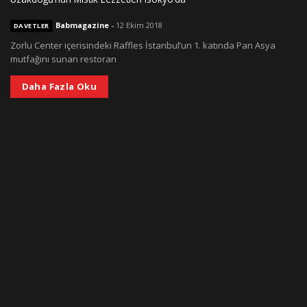
Babmagazine
-
12 Ekim 2018
DAVETLER
Zorlu Center içerisindeki Raffles İstanbul’un 1. katında Pan Asya
mutfağını sunan restoran
Daha Fazla Oku